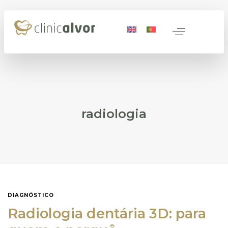
 Peso
erda de Peso
ativa
e Regenerativa
radiologia
icas
os
o
DIAGNÓSTICO
Nome
*
Radiologia dentária 3D: para