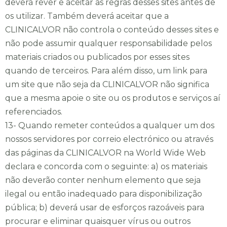
Morada
deverá rever e aceitar as regras desses sites antes de
os utilizar. Também deverá aceitar que a
CLINICALVOR não controla o conteúdo desses sites e
não pode assumir qualquer responsabilidade pelos
materiais criados ou publicados por esses sites
quando de terceiros. Para além disso, um link para
País
um site que não seja da CLINICALVOR não significa
que a mesma apoie o site ou os produtos e serviços aí
referenciados.
Escolha a data e hora pretendidas
*
13- Quando remeter conteúdos a qualquer um dos
nossos servidores por correio electrónico ou através
das páginas da CLINICALVOR na World Wide Web
declara e concorda com o seguinte: a) os materiais
Escolha a Clínica
*
não deverão conter nenhum elemento que seja
ilegal ou então inadequado para disponibilização
Alvor
Portimão
pública; b) deverá usar de esforços razoáveis para
procurar e eliminar quaisquer vírus ou outros
Escolha a especialidade
*