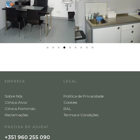
Escolha a Clínica
*
Alvor
Portimão
Escolha a especialidade
*
Implantologia
Implantologia
EMPRESA
LEGAL
Enviar
Sobre Nós
Política de Privacidade
Clínica Alvor
Cookies
Clínica Portimão
RAL
Reclamações
Termos e Condições
PRECISA DE AJUDA?
+351 960 255 090