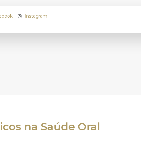
ebook
Instagram
Nome
*
Email
*
Telefone
*
icos na Saúde Oral
Morada