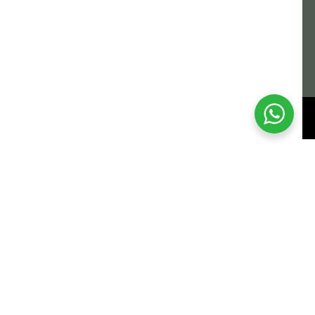
55 090
 a rede móvel nacional
alvor.pt
design by exxa