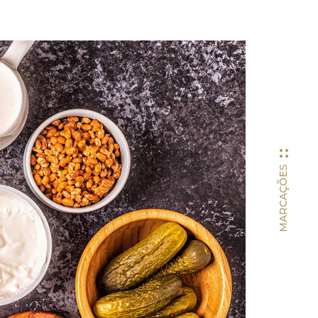
aís
ra pretendidas
*
MARCAÇÕES
dade
*