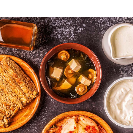
P
Escolha a data e ho
Escolha a Clínica
*
Alvor
Portimão
Escolha a especiali