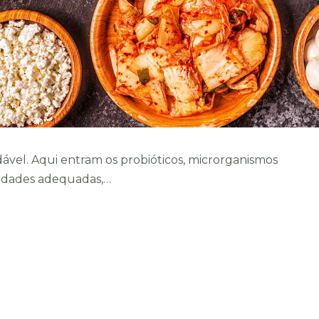
Implantologia
Implantologia
Enviar
ável. Aqui entram os probióticos, microrganismos
tidades adequadas,…
LEGAL
PRECISA DE 