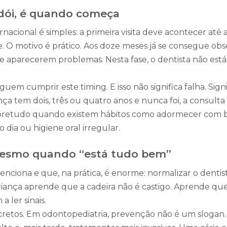
 dói, é quando começa
acional é simples: a primeira visita deve acontecer até a
 O motivo é prático. Aos doze meses já se consegue obser
 de aparecerem problemas. Nesta fase, o dentista não est
eguem cumprir este timing. E isso não significa falha. S
nça tem dois, três ou quatro anos e nunca foi, a consulta c
sobretudo quando existem hábitos como adormecer com 
 dia ou higiene oral irregular.
 mesmo quando “está tudo bem”
ciona e que, na prática, é enorme: normalizar o denti
criança aprende que a cadeira não é castigo. Aprende qu
 ler sinais.
cretos. Em odontopediatria, prevenção não é um slogan. 