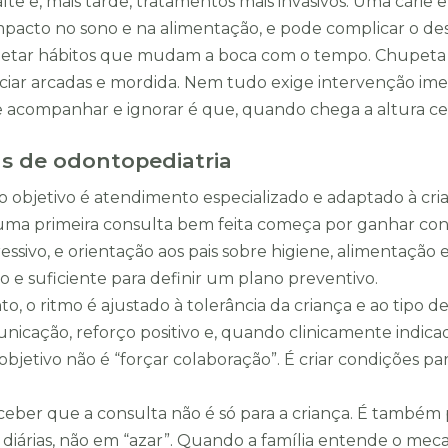
te e, mais tarde, tratamentos mais invasivos. Uma cárie
impacto no sono e na alimentação, e pode complicar o d
etar hábitos que mudam a boca com o tempo. Chupeta 
nciar arcadas e mordida. Nem tudo exige intervenção ime
re acompanhar e ignorar é que, quando chega a altura cert
s de odontopediatria
 o objetivo é atendimento especializado e adaptado à cri
, uma primeira consulta bem feita começa por ganhar con
ivo, e orientação aos pais sobre higiene, alimentação e 
 e suficiente para definir um plano preventivo.
, o ritmo é ajustado à tolerância da criança e ao tipo 
icação, reforço positivo e, quando clinicamente indica
objetivo não é “forçar colaboração”. É criar condições par
ber que a consulta não é só para a criança. É também par
s diárias, não em “azar”. Quando a família entende o me