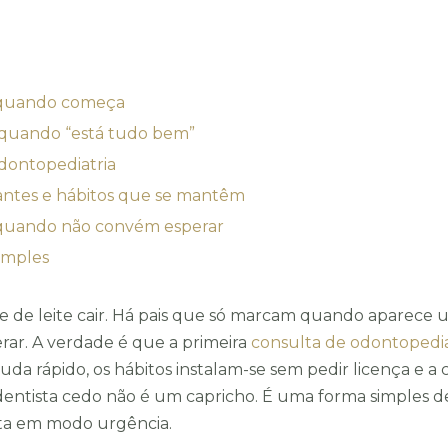
Implantologia
Implantologia
é quando começa
Enviar
 quando “está tudo bem”
dontopediatria
lantes e hábitos que se mantêm
 quando não convém esperar
simples
e de leite cair. Há pais que só marcam quando aparece 
ar. A verdade é que a primeira
consulta de odontopedia
a rápido, os hábitos instalam-se sem pedir licença e a
ntista cedo não é um capricho. É uma forma simples de 
eita em modo urgência.