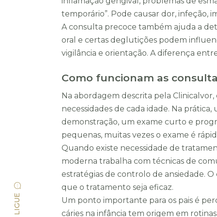
inflamação gengival, problemas de esmal
temporário”. Pode causar dor, infeção, 
A consulta precoce também ajuda a det
oral e certas deglutições podem influe
vigilância e orientação. A diferença ent
Como funcionam as consulta
Na abordagem descrita pela Clinicalvor,
necessidades de cada idade. Na prática
demonstração, um exame curto e progress
pequenas, muitas vezes o exame é rápido
Quando existe necessidade de tratamento
moderna trabalha com técnicas de comun
estratégias de controlo de ansiedade. O 
que o tratamento seja eficaz.
LIGUE
Um ponto importante para os pais é perce
cáries na infância tem origem em rotina