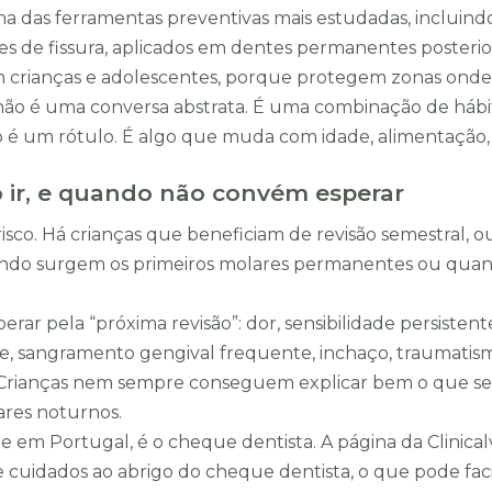
 uma das ferramentas preventivas mais estudadas, incluin
ntes de fissura, aplicados em dentes permanentes posteri
crianças e adolescentes, porque protegem zonas onde a
 não é uma conversa abstrata. É uma combinação de hábito
ão é um rótulo. É algo que muda com idade, alimentação, h
ir, e quando não convém esperar
isco. Há crianças que beneficiam de revisão semestral
ndo surgem os primeiros molares permanentes ou quando 
perar pela “próxima revisão”: dor, sensibilidade persiste
, sangramento gengival frequente, inchaço, traumatismo
Crianças nem sempre conseguem explicar bem o que se
dares noturnos.
 em Portugal, é o cheque dentista. A página da Clinica
uidados ao abrigo do cheque dentista, o que pode facili