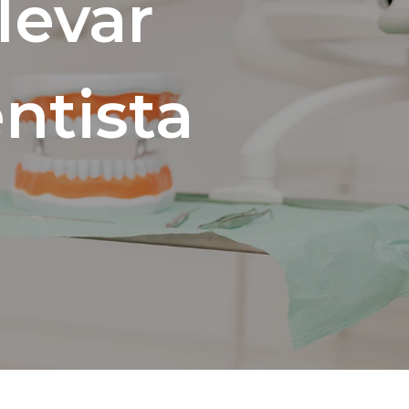
levar
ntista
aís
ra pretendidas
*
dade
*