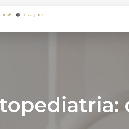
ebook
Instagram
Nome
*
Email
*
Telefone
*
opediatria: 
Morada