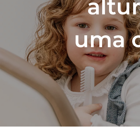
altu
uma c