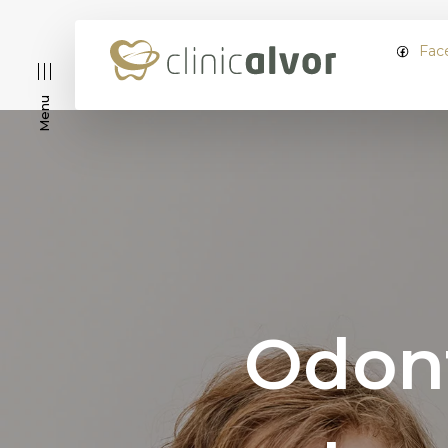
Fac
Menu
Odont