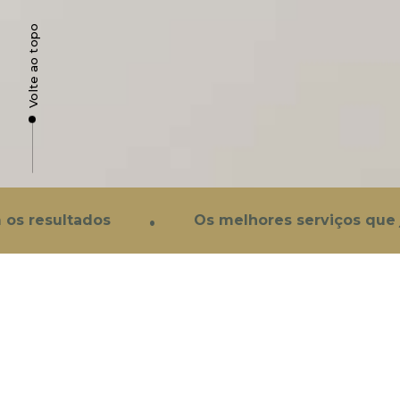
Volte ao topo
EMPRESA
Sobre Nós
Clínica Alvor
·
Clínica Portimão
resultados
Os melhores serviços que já e
Reclamações
© 2025 Clinicalvor, lda.
Odontopediatria
é uma área especializada
principal objetivo é promover a saúde oral
treinados em técnicas de tratamento infanti