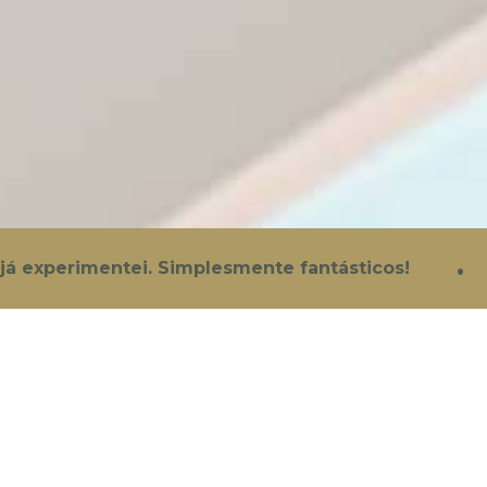
LEGAL
PRECISA DE 
+351 960 2
Política de Privacidade
chamada para
Cookies
·
info@clinic
RAL
xperimentei. Simplesmente fantásticos!
C
Termos e Condições
 da odontologia que se concentra no cuidado dentário d
 e prevenir problemas dentários em pacientes jovens. Os 
l, além de serem sensíveis às necessidades e medos das c