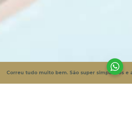
AJUDA?
55 090
 a rede móvel nacional
alvor.pt
orreu tudo muito bem. São super simpáticos e atenc
design by exxa
e bebés, crianças e adolescentes. O seu
odontopediatras são profissionais altamente
rianças.