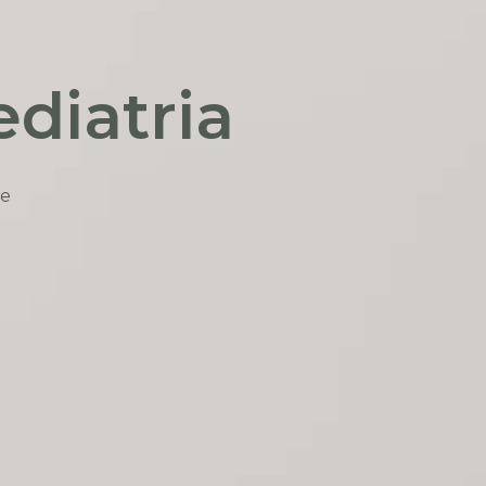
diatria
de