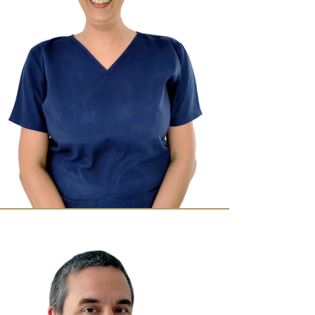
aís
ra pretendidas
*
dade
*