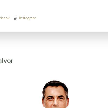
ebook
Instagram
Nome
*
Email
*
alvor
Telefone
*
Morada