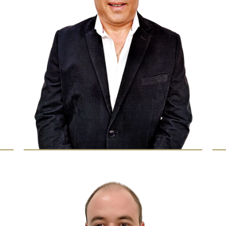
P
Escolha a data e ho
Escolha a Clínica
*
Alvor
Portimão
Escolha a especiali