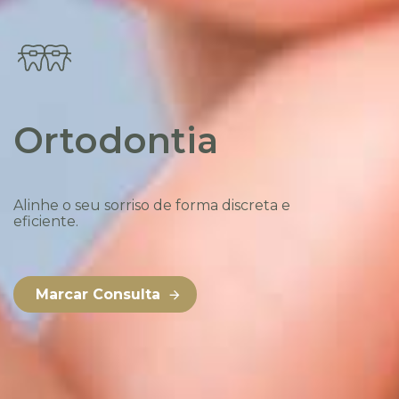
Email
*
Telefone
*
Ortodontia
Morada
Alinhe o seu sorriso de forma discreta e
eficiente.
Marcar Consulta
País
Escolha a data e hora pretendidas
*