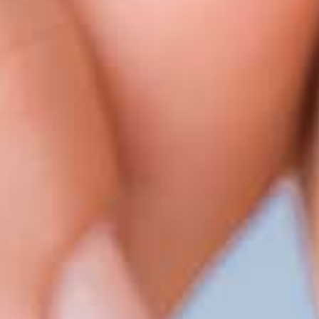
Escolha a Clínica
*
Alvor
Portimão
Escolha a especialidade
*
Implantologia
Implantologia
Enviar